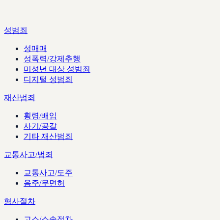
성범죄
성매매
성폭력/강제추행
미성년 대상 성범죄
디지털 성범죄
재산범죄
횡령/배임
사기/공갈
기타 재산범죄
교통사고/범죄
교통사고/도주
음주/무면허
형사절차
고소/소송절차