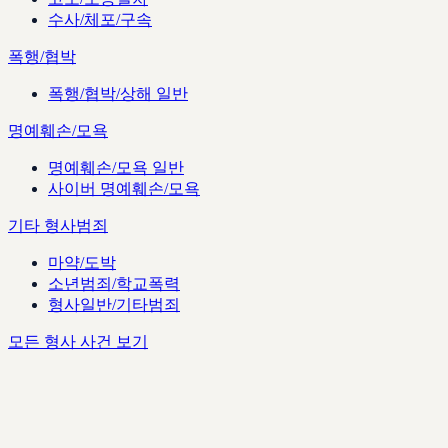
수사/체포/구속
폭행/협박
폭행/협박/상해 일반
명예훼손/모욕
명예훼손/모욕 일반
사이버 명예훼손/모욕
기타 형사범죄
마약/도박
소년범죄/학교폭력
형사일반/기타범죄
모든 형사 사건 보기