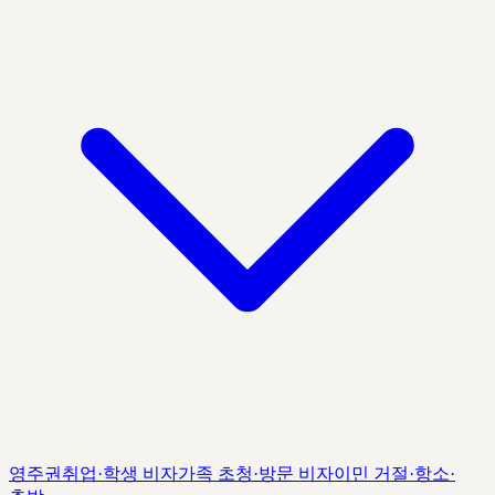
영주권
취업·학생 비자
가족 초청·방문 비자
이민 거절·항소·