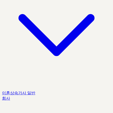
이혼
상속
가사 일반
회사