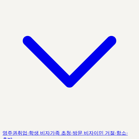
영주권
취업·학생 비자
가족 초청·방문 비자
이민 거절·항소·