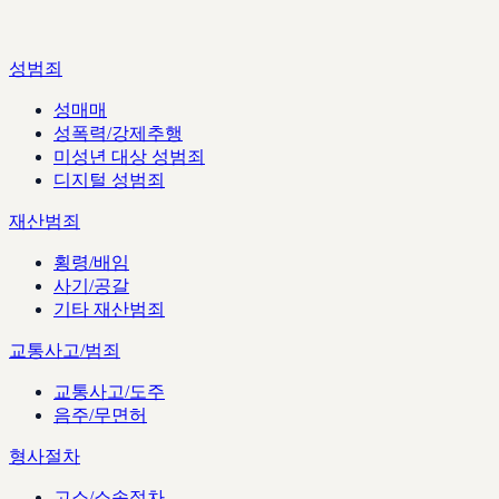
성범죄
성매매
성폭력/강제추행
미성년 대상 성범죄
디지털 성범죄
재산범죄
횡령/배임
사기/공갈
기타 재산범죄
교통사고/범죄
교통사고/도주
음주/무면허
형사절차
고소/소송절차