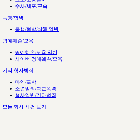
수사/체포/구속
폭행/협박
폭행/협박/상해 일반
명예훼손/모욕
명예훼손/모욕 일반
사이버 명예훼손/모욕
기타 형사범죄
마약/도박
소년범죄/학교폭력
형사일반/기타범죄
모든 형사 사건 보기