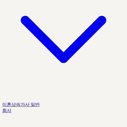
이혼
상속
가사 일반
회사