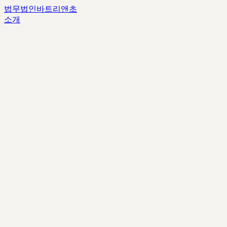
법무법인
바트리앤초
소개