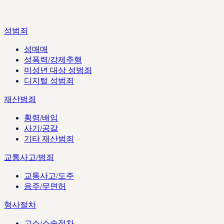
성범죄
성매매
성폭력/강제추행
미성년 대상 성범죄
디지털 성범죄
재산범죄
횡령/배임
사기/공갈
기타 재산범죄
교통사고/범죄
교통사고/도주
음주/무면허
형사절차
고소/소송절차