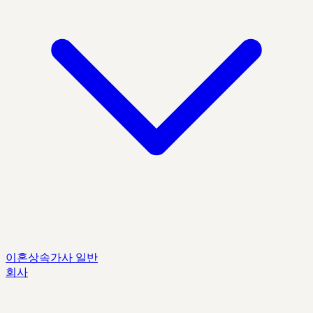
이혼
상속
가사 일반
회사