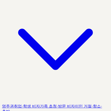
영주권
취업·학생 비자
가족 초청·방문 비자
이민 거절·항소·