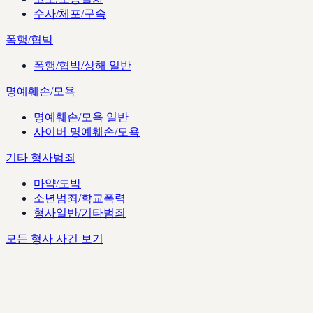
수사/체포/구속
폭행/협박
폭행/협박/상해 일반
명예훼손/모욕
명예훼손/모욕 일반
사이버 명예훼손/모욕
기타 형사범죄
마약/도박
소년범죄/학교폭력
형사일반/기타범죄
모든 형사 사건 보기